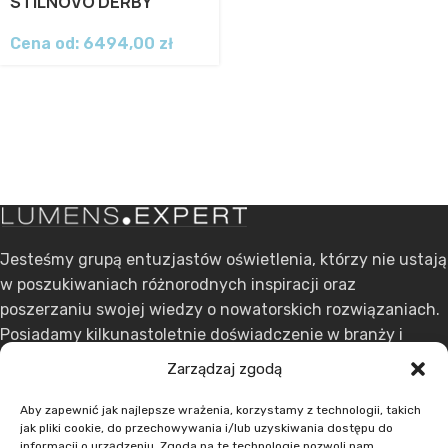
STILNOVO DERBY
Cena od:
6494,00
zł
Jesteśmy grupą entuzjastów oświetlenia, którzy nie ustają
w poszukiwaniach różnorodnych inspiracji oraz
poszerzaniu swojej wiedzy o nowatorskich rozwiązaniach.
Posiadamy kilkunastoletnie doświadczenie w branży i
stawiamy na ciągły rozwój.
Zarządzaj zgodą
ul. Dąbrowskiego 301, 60-406 Poznań
Aby zapewnić jak najlepsze wrażenia, korzystamy z technologii, takich
jak pliki cookie, do przechowywania i/lub uzyskiwania dostępu do
+48 608 636 580
informacji o urządzeniu. Zgoda na te technologie pozwoli nam