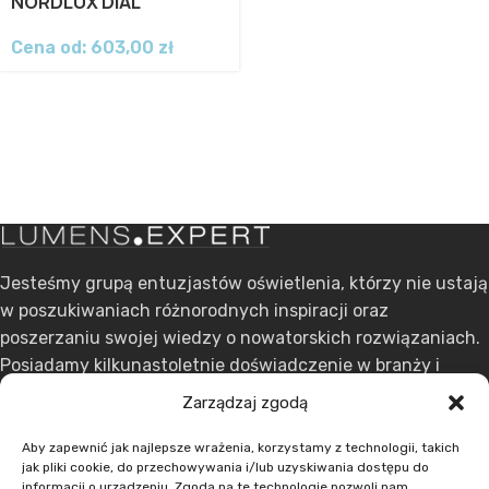
NORDLUX DIAL
Cena od:
603,00
zł
Jesteśmy grupą entuzjastów oświetlenia, którzy nie ustają
w poszukiwaniach różnorodnych inspiracji oraz
poszerzaniu swojej wiedzy o nowatorskich rozwiązaniach.
Posiadamy kilkunastoletnie doświadczenie w branży i
stawiamy na ciągły rozwój.
Zarządzaj zgodą
ul. Dąbrowskiego 301, 60-406 Poznań
Aby zapewnić jak najlepsze wrażenia, korzystamy z technologii, takich
jak pliki cookie, do przechowywania i/lub uzyskiwania dostępu do
+48 608 636 580
informacji o urządzeniu. Zgoda na te technologie pozwoli nam