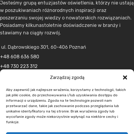
Jesteśmy grupą entuzjastów oświetlenia, którzy nie ustają
w poszukiwaniach różnorodnych inspiracji oraz
poszerzaniu swojej wiedzy o nowatorskich rozwiązaniach.
Posiadamy kilkunastoletnie doświadczenie w branży i
stawiamy na ciągły rozwój.
ul. Dąbrowskiego 301, 60-406 Poznań
+48 608 636 580
+48 730 223 312
+48 502 598 107
Zarządzaj zgodą
kontakt@lumens.expert
Aby zapewnić jak najlepsze wrażenia, korzystamy z technologii, takich
jak pliki cookie, do przechowywania i/lub uzyskiwania dostępu do
informacji o urządzeniu. Zgoda na te technologie pozwoli nam
przetwarzać dane, takie jak zachowanie podczas przeglądania lub
unikalne identyfikatory na tej stronie. Brak wyrażenia zgody lub
wycofanie zgody może niekorzystnie wpłynąć na niektóre cechy i
funkcje.
MENU