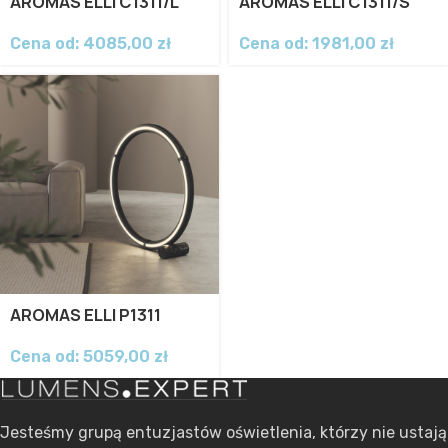
AROMAS ELLI C1311/L
AROMAS ELLI C1311/S
Cena od:
4085,00
zł
Cena od:
1981,00
zł
AROMAS ELLI P1311
Cena od:
5059,00
zł
Jesteśmy grupą entuzjastów oświetlenia, którzy nie ustają