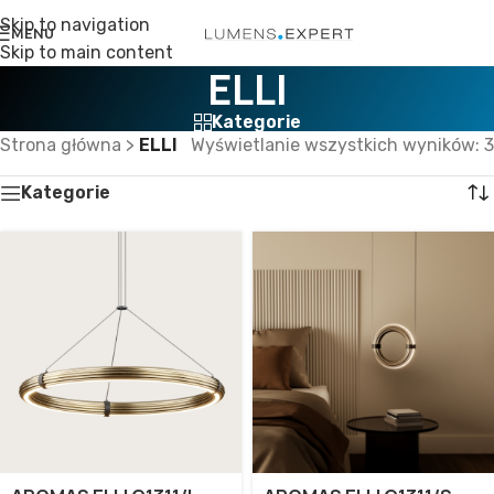
Skip to navigation
MENU
Skip to main content
ELLI
Kategorie
Strona główna
>
ELLI
Wyświetlanie wszystkich wyników: 3
Kategorie