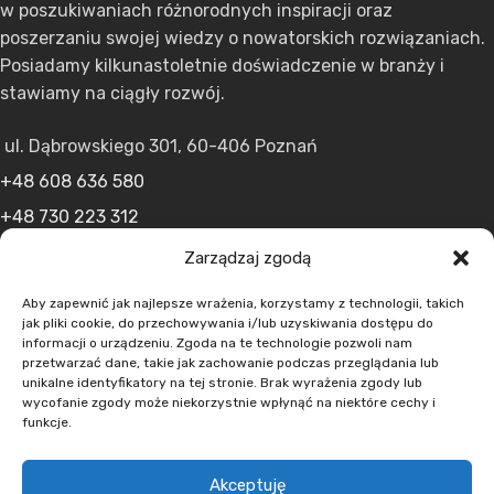
w poszukiwaniach różnorodnych inspiracji oraz
poszerzaniu swojej wiedzy o nowatorskich rozwiązaniach.
Posiadamy kilkunastoletnie doświadczenie w branży i
stawiamy na ciągły rozwój.
ul. Dąbrowskiego 301, 60-406 Poznań
+48 608 636 580
+48 730 223 312
+48 502 598 107
Zarządzaj zgodą
kontakt@lumens.expert
Aby zapewnić jak najlepsze wrażenia, korzystamy z technologii, takich
jak pliki cookie, do przechowywania i/lub uzyskiwania dostępu do
informacji o urządzeniu. Zgoda na te technologie pozwoli nam
przetwarzać dane, takie jak zachowanie podczas przeglądania lub
unikalne identyfikatory na tej stronie. Brak wyrażenia zgody lub
wycofanie zgody może niekorzystnie wpłynąć na niektóre cechy i
funkcje.
MENU
Akceptuję