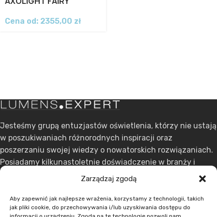
AXOLIGHT FAIRY
Cena od:
2355,00
zł
Jesteśmy grupą entuzjastów oświetlenia, którzy nie ustają
w poszukiwaniach różnorodnych inspiracji oraz
poszerzaniu swojej wiedzy o nowatorskich rozwiązaniach.
Posiadamy kilkunastoletnie doświadczenie w branży i
stawiamy na ciągły rozwój.
Zarządzaj zgodą
ul. Dąbrowskiego 301, 60-406 Poznań
Aby zapewnić jak najlepsze wrażenia, korzystamy z technologii, takich
jak pliki cookie, do przechowywania i/lub uzyskiwania dostępu do
+48 608 636 580
informacji o urządzeniu. Zgoda na te technologie pozwoli nam