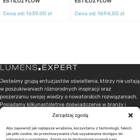
ESTILUZ FLOW
ESTILUZ FLOW
Cena od:
1639,00
zł
Cena od:
1694,00
zł
Jesteśmy grupą entuzjastów oświetlenia, którzy nie ustają
w poszukiwaniach różnorodnych inspiracji oraz
poszerzaniu swojej wiedzy o nowatorskich rozwiązaniach.
Posiadamy kilkunastoletnie doświadczenie w branży i
stawiamy na ciągły rozwój.
Zarządzaj zgodą
ul. Dąbrowskiego 301, 60-406 Poznań
Aby zapewnić jak najlepsze wrażenia, korzystamy z technologii, takich
jak pliki cookie, do przechowywania i/lub uzyskiwania dostępu do
+48 608 636 580
informacji o urządzeniu. Zgoda na te technologie pozwoli nam