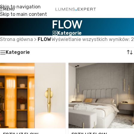
Skip to navigation
MENU
Skip to main content
FLOW
Kategorie
Strona główna
>
FLOW
Wyświetlanie wszystkich wyników: 2
Kategorie