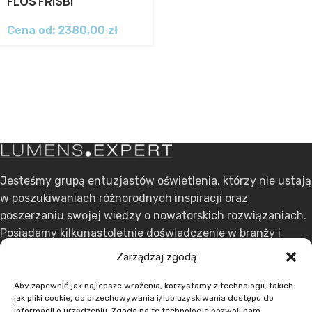
FLOS FRISBI
Cena od:
2380,00
zł
Jesteśmy grupą entuzjastów oświetlenia, którzy nie ustają
w poszukiwaniach różnorodnych inspiracji oraz
poszerzaniu swojej wiedzy o nowatorskich rozwiązaniach.
Posiadamy kilkunastoletnie doświadczenie w branży i
stawiamy na ciągły rozwój.
Zarządzaj zgodą
ul. Dąbrowskiego 301, 60-406 Poznań
Aby zapewnić jak najlepsze wrażenia, korzystamy z technologii, takich
jak pliki cookie, do przechowywania i/lub uzyskiwania dostępu do
+48 608 636 580
informacji o urządzeniu. Zgoda na te technologie pozwoli nam