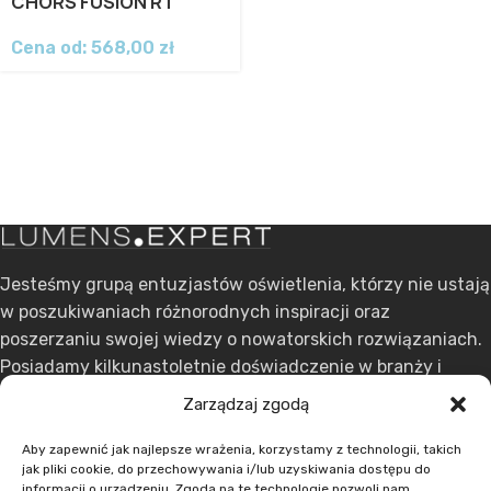
CHORS FUSION RT
Cena od:
568,00
zł
Jesteśmy grupą entuzjastów oświetlenia, którzy nie ustają
w poszukiwaniach różnorodnych inspiracji oraz
poszerzaniu swojej wiedzy o nowatorskich rozwiązaniach.
Posiadamy kilkunastoletnie doświadczenie w branży i
stawiamy na ciągły rozwój.
Zarządzaj zgodą
ul. Dąbrowskiego 301, 60-406 Poznań
Aby zapewnić jak najlepsze wrażenia, korzystamy z technologii, takich
jak pliki cookie, do przechowywania i/lub uzyskiwania dostępu do
+48 608 636 580
informacji o urządzeniu. Zgoda na te technologie pozwoli nam