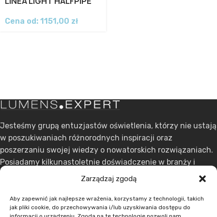
LINEA LIGHT HALFPIPE
Cena od:
1151,00
zł
Jesteśmy grupą entuzjastów oświetlenia, którzy nie ustają
w poszukiwaniach różnorodnych inspiracji oraz
poszerzaniu swojej wiedzy o nowatorskich rozwiązaniach.
Posiadamy kilkunastoletnie doświadczenie w branży i
stawiamy na ciągły rozwój.
Zarządzaj zgodą
ul. Dąbrowskiego 301, 60-406 Poznań
Aby zapewnić jak najlepsze wrażenia, korzystamy z technologii, takich
jak pliki cookie, do przechowywania i/lub uzyskiwania dostępu do
+48 608 636 580
informacji o urządzeniu. Zgoda na te technologie pozwoli nam