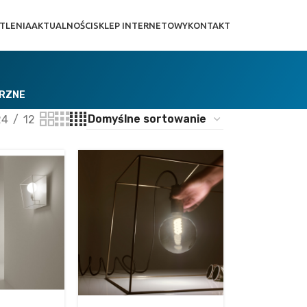
TLENIA
AKTUALNOŚCI
SKLEP INTERNETOWY
KONTAKT
TRZNE
24
12