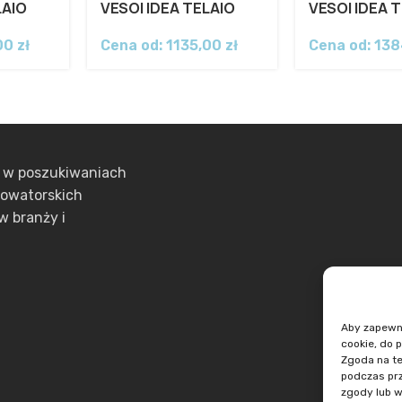
LAIO
VESOI IDEA TELAIO
VESOI IDEA 
,00
zł
Cena od:
1135,00
zł
Cena od:
138
ą w poszukiwaniach
nowatorskich
w branży i
Aby zapewnić
cookie, do 
Zgoda na te
podczas prz
zgody lub w