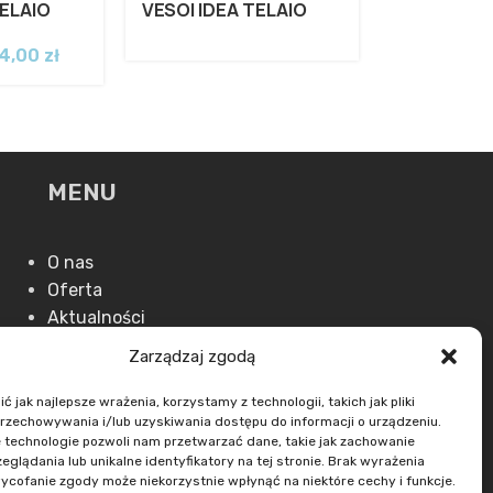
TELAIO
VESOI IDEA TELAIO
4,00
zł
MENU
O nas
Oferta
Aktualności
Kontakt
Zarządzaj zgodą
 jak najlepsze wrażenia, korzystamy z technologii, takich jak pliki
przechowywania i/lub uzyskiwania dostępu do informacji o urządzeniu.
 technologie pozwoli nam przetwarzać dane, takie jak zachowanie
eglądania lub unikalne identyfikatory na tej stronie. Brak wyrażenia
ycofanie zgody może niekorzystnie wpłynąć na niektóre cechy i funkcje.