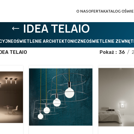
O NAS
OFERTA
KATALOG OŚWIE
IDEA TELAIO
ACYJNE
OŚWIETLENIE ARCHITEKTONICZNE
OŚWIETLENIE ZEWNĘ
DEA TELAIO
Pokaż
36