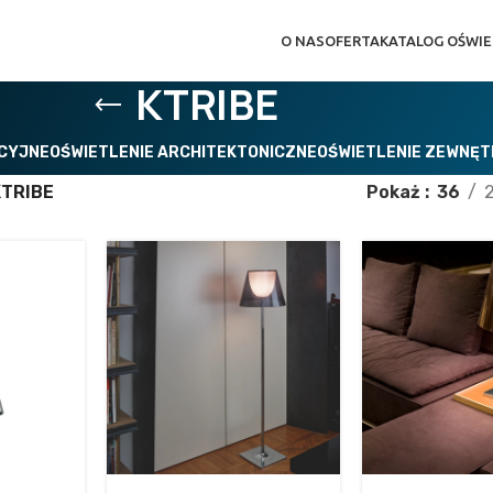
O NAS
OFERTA
KATALOG OŚWIE
KTRIBE
ACYJNE
OŚWIETLENIE ARCHITEKTONICZNE
OŚWIETLENIE ZEWNĘ
KTRIBE
Pokaż
36