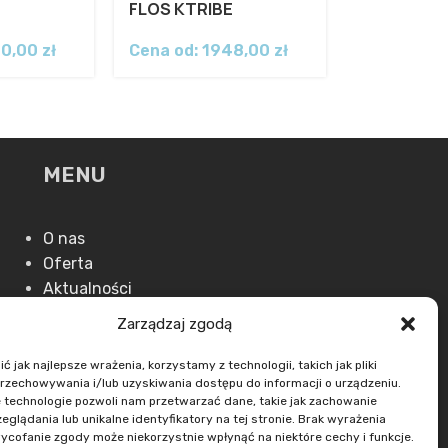
E
FLOS KTRIBE
80,00
zł
Cena od:
1948,00
zł
MENU
O nas
Oferta
Aktualności
Kontakt
Zarządzaj zgodą
 jak najlepsze wrażenia, korzystamy z technologii, takich jak pliki
przechowywania i/lub uzyskiwania dostępu do informacji o urządzeniu.
 technologie pozwoli nam przetwarzać dane, takie jak zachowanie
eglądania lub unikalne identyfikatory na tej stronie. Brak wyrażenia
ycofanie zgody może niekorzystnie wpłynąć na niektóre cechy i funkcje.