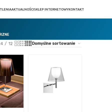
TLENIA
AKTUALNOŚCI
SKLEP INTERNETOWY
KONTAKT
TRZNE
24
12