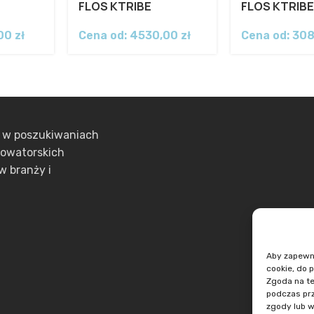
FLOS KTRIBE
FLOS KTRIB
,00
zł
Cena od:
4530,00
zł
Cena od:
30
ą w poszukiwaniach
nowatorskich
w branży i
Aby zapewnić
cookie, do 
Zgoda na te
podczas prz
zgody lub w