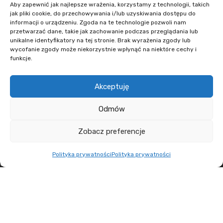
Aby zapewnić jak najlepsze wrażenia, korzystamy z technologii, takich
+48 608 636 580
jak pliki cookie, do przechowywania i/lub uzyskiwania dostępu do
+48 730 223 312
informacji o urządzeniu. Zgoda na te technologie pozwoli nam
przetwarzać dane, takie jak zachowanie podczas przeglądania lub
+48 502 598 107
unikalne identyfikatory na tej stronie. Brak wyrażenia zgody lub
wycofanie zgody może niekorzystnie wpłynąć na niektóre cechy i
kontakt@lumens.expert
funkcje.
Akceptuję
Odmów
MENU
Zobacz preferencje
O nas
Polityka prywatności
Polityka prywatności
Oferta
Aktualności
Kontakt
LUMENS.EXPERT
2021 WYKONANIE
THE NEW LOOK