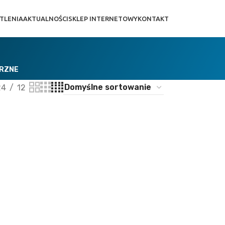
TLENIA
AKTUALNOŚCI
SKLEP INTERNETOWY
KONTAKT
TRZNE
24
12