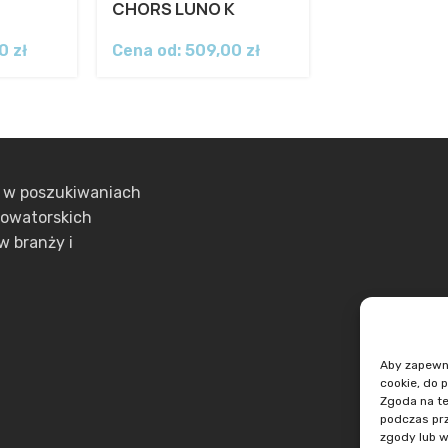
CHORS LUNO K
00
zł
Cena od:
509,00
zł
ą w poszukiwaniach
nowatorskich
w branży i
Aby zapewnić
cookie, do 
Zgoda na te
podczas prz
zgody lub w