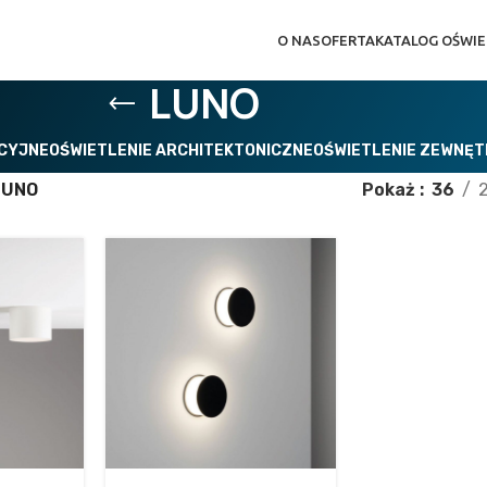
O NAS
OFERTA
KATALOG OŚWIE
LUNO
ACYJNE
OŚWIETLENIE ARCHITEKTONICZNE
OŚWIETLENIE ZEWNĘ
LUNO
Pokaż
36