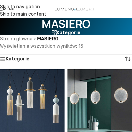
Skip to navigation
MENU
Skip to main content
MASIERO
Kategorie
Strona główna
>
MASIERO
Wyświetlanie wszystkich wyników: 15
Kategorie