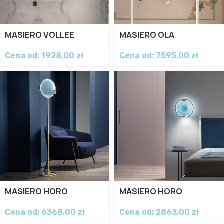
MASIERO VOLLEE
MASIERO OLA
Cena od:
1928,00
zł
Cena od:
7595,00
zł
MASIERO HORO
MASIERO HORO
Cena od:
6368,00
zł
Cena od:
2863,00
zł