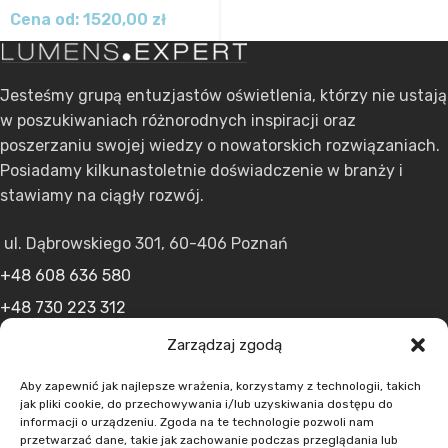
Cena od:
1520,00
zł
Jesteśmy grupą entuzjastów oświetlenia, którzy nie ustają
w poszukiwaniach różnorodnych inspiracji oraz
poszerzaniu swojej wiedzy o nowatorskich rozwiązaniach.
Posiadamy kilkunastoletnie doświadczenie w branży i
stawiamy na ciągły rozwój.
ul. Dąbrowskiego 301, 60-406 Poznań
+48 608 636 580
+48 730 223 312
+48 502 598 107
Zarządzaj zgodą
kontakt@lumens.expert
Aby zapewnić jak najlepsze wrażenia, korzystamy z technologii, takich
jak pliki cookie, do przechowywania i/lub uzyskiwania dostępu do
informacji o urządzeniu. Zgoda na te technologie pozwoli nam
przetwarzać dane, takie jak zachowanie podczas przeglądania lub