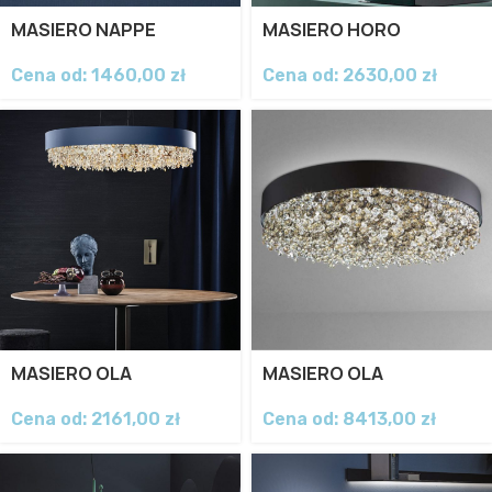
MASIERO NAPPE
MASIERO HORO
Cena od:
1460,00
zł
Cena od:
2630,00
zł
MASIERO OLA
MASIERO OLA
Cena od:
2161,00
zł
Cena od:
8413,00
zł