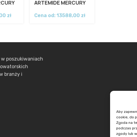
RCURY
ARTEMIDE MERCURY
,00
zł
Cena od:
13588,00
zł
ą w poszukiwaniach
nowatorskich
w branży i
Aby zapewnić
cookie, do 
Zgoda na te
podczas prz
zgody lub w