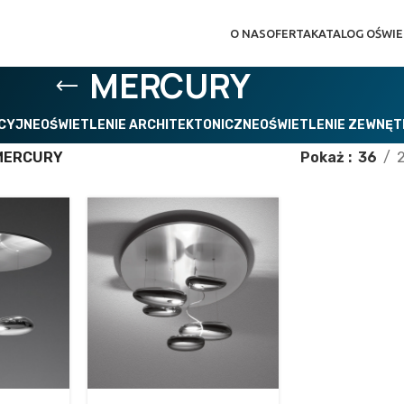
O NAS
OFERTA
KATALOG OŚWIE
MERCURY
ACYJNE
OŚWIETLENIE ARCHITEKTONICZNE
OŚWIETLENIE ZEWNĘ
MERCURY
Pokaż
36