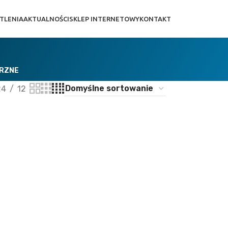
TLENIA
AKTUALNOŚCI
SKLEP INTERNETOWY
KONTAKT
TRZNE
24
12