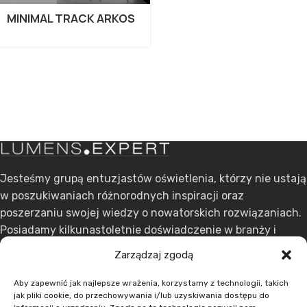
MINIMAL TRACK ARKOS
Jesteśmy grupą entuzjastów oświetlenia, którzy nie ustają
w poszukiwaniach różnorodnych inspiracji oraz
poszerzaniu swojej wiedzy o nowatorskich rozwiązaniach.
Posiadamy kilkunastoletnie doświadczenie w branży i
stawiamy na ciągły rozwój.
Zarządzaj zgodą
ul. Dąbrowskiego 301, 60-406 Poznań
Aby zapewnić jak najlepsze wrażenia, korzystamy z technologii, takich
jak pliki cookie, do przechowywania i/lub uzyskiwania dostępu do
+48 608 636 580