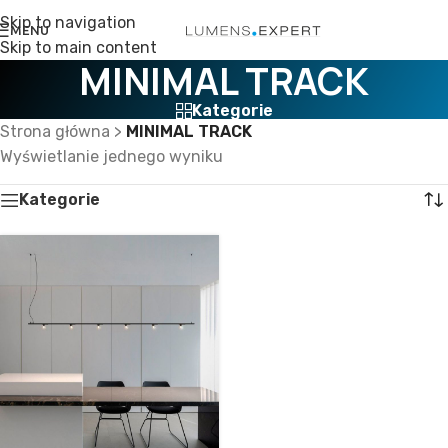
Skip to navigation
MENU
Skip to main content
MINIMAL TRACK
Kategorie
Strona główna
>
MINIMAL TRACK
Wyświetlanie jednego wyniku
Kategorie