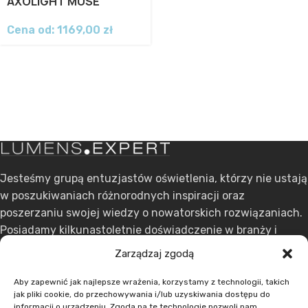
AXOLIGHT MUSE
Cena od:
1169,00
zł
Jesteśmy grupą entuzjastów oświetlenia, którzy nie ustają
w poszukiwaniach różnorodnych inspiracji oraz
poszerzaniu swojej wiedzy o nowatorskich rozwiązaniach.
Posiadamy kilkunastoletnie doświadczenie w branży i
stawiamy na ciągły rozwój.
Zarządzaj zgodą
ul. Dąbrowskiego 301, 60-406 Poznań
Aby zapewnić jak najlepsze wrażenia, korzystamy z technologii, takich
jak pliki cookie, do przechowywania i/lub uzyskiwania dostępu do
+48 608 636 580
informacji o urządzeniu. Zgoda na te technologie pozwoli nam