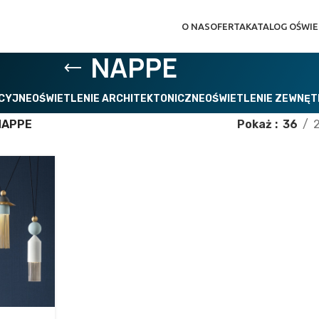
O NAS
OFERTA
KATALOG OŚWIE
NAPPE
ACYJNE
OŚWIETLENIE ARCHITEKTONICZNE
OŚWIETLENIE ZEWNĘ
NAPPE
Pokaż
36