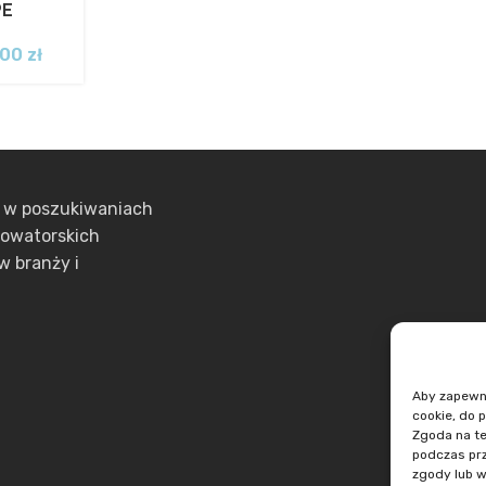
PE
,00
zł
ą w poszukiwaniach
nowatorskich
w branży i
Aby zapewnić
cookie, do 
Zgoda na te
podczas prz
zgody lub w