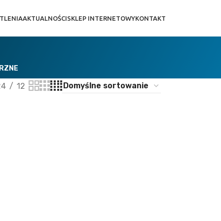
TLENIA
AKTUALNOŚCI
SKLEP INTERNETOWY
KONTAKT
TRZNE
24
12