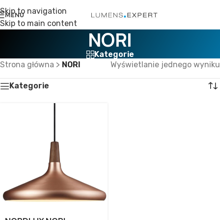
Skip to navigation
MENU
Skip to main content
NORI
Kategorie
Strona główna
>
NORI
Wyświetlanie jednego wyniku
Kategorie