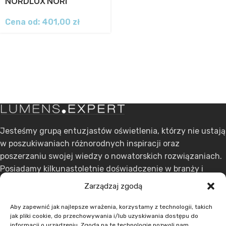
NORDLUX NORI
Cena od:
401,00
zł
Jesteśmy grupą entuzjastów oświetlenia, którzy nie ustają
w poszukiwaniach różnorodnych inspiracji oraz
poszerzaniu swojej wiedzy o nowatorskich rozwiązaniach.
Posiadamy kilkunastoletnie doświadczenie w branży i
stawiamy na ciągły rozwój.
Zarządzaj zgodą
ul. Dąbrowskiego 301, 60-406 Poznań
Aby zapewnić jak najlepsze wrażenia, korzystamy z technologii, takich
jak pliki cookie, do przechowywania i/lub uzyskiwania dostępu do
+48 608 636 580
informacji o urządzeniu. Zgoda na te technologie pozwoli nam