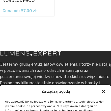
NORDLUX PACO
Cena od:
97,00
zł
Jesteśmy grupą entuzjastów oświetlenia, którzy nie ustają
w poszukiwaniach różnorodnych inspiracji oraz
poszerzaniu swojej wiedzy o nowatorskich rozwiązaniach.
Posiadamy kilkunastoletnie doświadczenie w branży i
stawiamy na ciągły rozwój.
Zarządzaj zgodą
ul. Dąbrowskiego 301, 60-406 Poznań
Aby zapewnić jak najlepsze wrażenia, korzystamy z technologii, takich
jak pliki cookie, do przechowywania i/lub uzyskiwania dostępu do
+48 608 636 580
informacji o urządzeniu. Zgoda na te technologie pozwoli nam