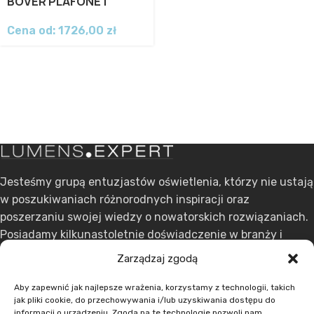
BOVER PLAFONET
Cena od:
1726,00
zł
Jesteśmy grupą entuzjastów oświetlenia, którzy nie ustają
w poszukiwaniach różnorodnych inspiracji oraz
poszerzaniu swojej wiedzy o nowatorskich rozwiązaniach.
Posiadamy kilkunastoletnie doświadczenie w branży i
stawiamy na ciągły rozwój.
Zarządzaj zgodą
ul. Dąbrowskiego 301, 60-406 Poznań
Aby zapewnić jak najlepsze wrażenia, korzystamy z technologii, takich
jak pliki cookie, do przechowywania i/lub uzyskiwania dostępu do
+48 608 636 580
informacji o urządzeniu. Zgoda na te technologie pozwoli nam