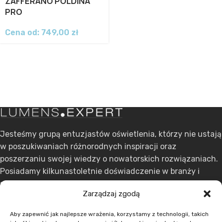
ZAFFERANO POLDINA
PRO
Cena od:
749,00
zł
Jesteśmy grupą entuzjastów oświetlenia, którzy nie ustają
w poszukiwaniach różnorodnych inspiracji oraz
poszerzaniu swojej wiedzy o nowatorskich rozwiązaniach.
Posiadamy kilkunastoletnie doświadczenie w branży i
stawiamy na ciągły rozwój.
Zarządzaj zgodą
ul. Dąbrowskiego 301, 60-406 Poznań
Aby zapewnić jak najlepsze wrażenia, korzystamy z technologii, takich