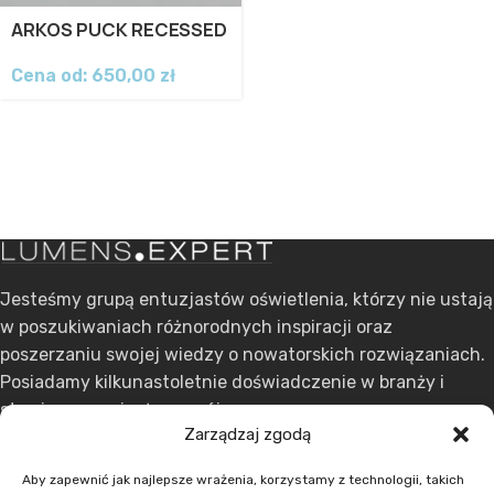
ARKOS PUCK RECESSED
Cena od:
650,00
zł
Jesteśmy grupą entuzjastów oświetlenia, którzy nie ustają
w poszukiwaniach różnorodnych inspiracji oraz
poszerzaniu swojej wiedzy o nowatorskich rozwiązaniach.
Posiadamy kilkunastoletnie doświadczenie w branży i
stawiamy na ciągły rozwój.
Zarządzaj zgodą
ul. Dąbrowskiego 301, 60-406 Poznań
Aby zapewnić jak najlepsze wrażenia, korzystamy z technologii, takich