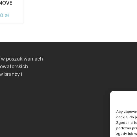
 MOVE
00
zł
ą w poszukiwaniach
nowatorskich
w branży i
Aby zapewnić
cookie, do 
Zgoda na te
podczas prz
zgody lub w