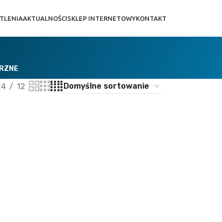
TLENIA
AKTUALNOŚCI
SKLEP INTERNETOWY
KONTAKT
TRZNE
24
12