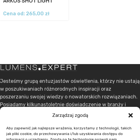
ARKOS SHOT LIGHT
Cena od:
265,00
zł
Jesteśmy grupą entuzjastów oświetlenia, którzy nie ustają
w poszukiwaniach różnorodnych inspiracji oraz
poszerzaniu swojej wiedzy o nowatorskich rozwiązaniach.
Posiadamy kilkunastoletnie doświadczenie w branży i
stawiamy na ciągły rozwój.
Zarządzaj zgodą
ul. Dąbrowskiego 301, 60-406 Poznań
Aby zapewnić jak najlepsze wrażenia, korzystamy z technologii, takich
jak pliki cookie, do przechowywania i/lub uzyskiwania dostępu do
+48 608 636 580
informacji o urządzeniu. Zgoda na te technologie pozwoli nam