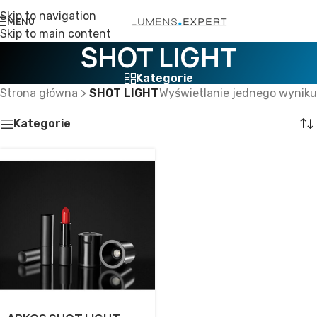
Skip to navigation
MENU
Skip to main content
SHOT LIGHT
Kategorie
Strona główna
>
SHOT LIGHT
Wyświetlanie jednego wyniku
Kategorie