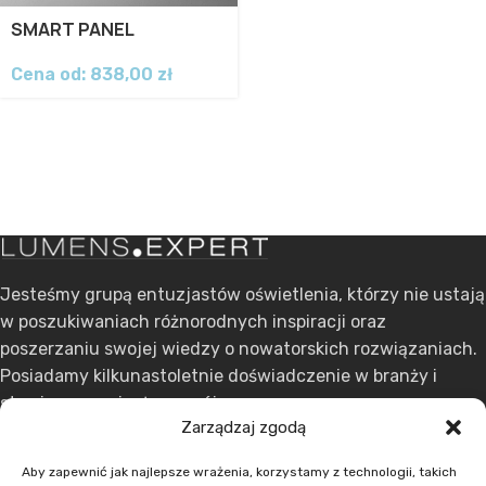
SMART PANEL
Cena od:
838,00
zł
Jesteśmy grupą entuzjastów oświetlenia, którzy nie ustają
w poszukiwaniach różnorodnych inspiracji oraz
poszerzaniu swojej wiedzy o nowatorskich rozwiązaniach.
Posiadamy kilkunastoletnie doświadczenie w branży i
stawiamy na ciągły rozwój.
Zarządzaj zgodą
ul. Dąbrowskiego 301, 60-406 Poznań
Aby zapewnić jak najlepsze wrażenia, korzystamy z technologii, takich