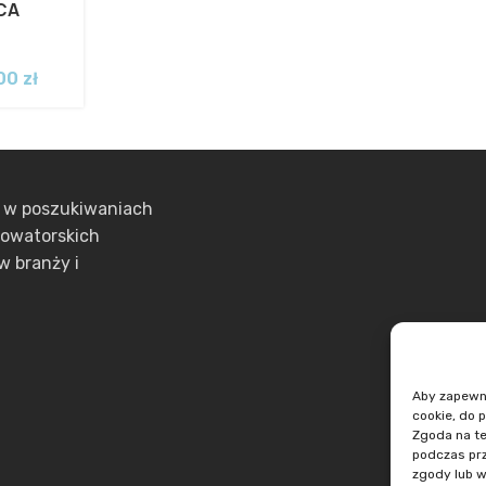
CA
,00
zł
ą w poszukiwaniach
nowatorskich
w branży i
Aby zapewnić
cookie, do 
Zgoda na te
podczas prz
zgody lub w