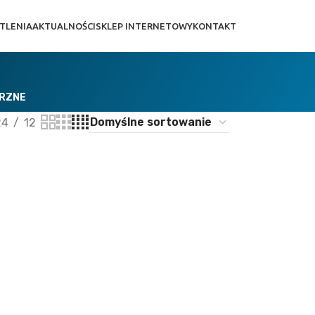
TLENIA
AKTUALNOŚCI
SKLEP INTERNETOWY
KONTAKT
TRZNE
24
12