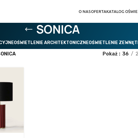
O NAS
OFERTA
KATALOG OŚWIE
SONICA
ACYJNE
OŚWIETLENIE ARCHITEKTONICZNE
OŚWIETLENIE ZEWNĘ
SONICA
Pokaż
36