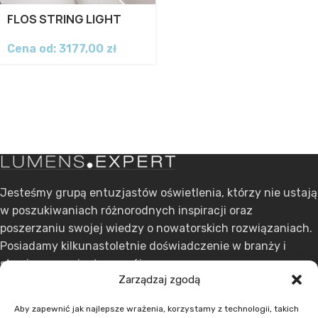
FLOS STRING LIGHT
Cena od:
3177,00
zł
Jesteśmy grupą entuzjastów oświetlenia, którzy nie ustają
w poszukiwaniach różnorodnych inspiracji oraz
poszerzaniu swojej wiedzy o nowatorskich rozwiązaniach.
Posiadamy kilkunastoletnie doświadczenie w branży i
stawiamy na ciągły rozwój.
Zarządzaj zgodą
ul. Dąbrowskiego 301, 60-406 Poznań
Aby zapewnić jak najlepsze wrażenia, korzystamy z technologii, takich