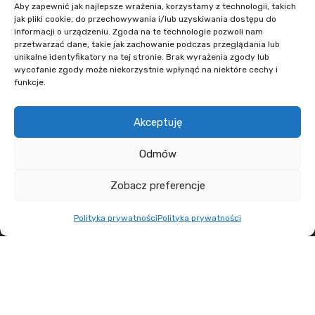
Aby zapewnić jak najlepsze wrażenia, korzystamy z technologii, takich
+48 608 636 580
jak pliki cookie, do przechowywania i/lub uzyskiwania dostępu do
+48 730 223 312
informacji o urządzeniu. Zgoda na te technologie pozwoli nam
przetwarzać dane, takie jak zachowanie podczas przeglądania lub
+48 502 598 107
unikalne identyfikatory na tej stronie. Brak wyrażenia zgody lub
wycofanie zgody może niekorzystnie wpłynąć na niektóre cechy i
kontakt@lumens.expert
funkcje.
Akceptuję
Odmów
MENU
Zobacz preferencje
O nas
Polityka prywatności
Polityka prywatności
Oferta
Aktualności
Kontakt
LUMENS.EXPERT
2021 WYKONANIE
THE NEW LOOK