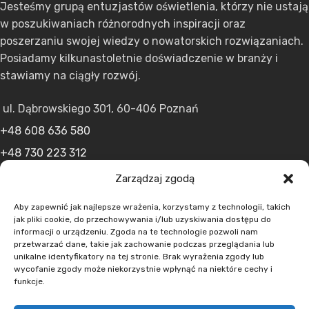
Jesteśmy grupą entuzjastów oświetlenia, którzy nie ustają
w poszukiwaniach różnorodnych inspiracji oraz
poszerzaniu swojej wiedzy o nowatorskich rozwiązaniach.
Posiadamy kilkunastoletnie doświadczenie w branży i
stawiamy na ciągły rozwój.
ul. Dąbrowskiego 301, 60-406 Poznań
+48 608 636 580
+48 730 223 312
+48 502 598 107
Zarządzaj zgodą
kontakt@lumens.expert
Aby zapewnić jak najlepsze wrażenia, korzystamy z technologii, takich
jak pliki cookie, do przechowywania i/lub uzyskiwania dostępu do
informacji o urządzeniu. Zgoda na te technologie pozwoli nam
przetwarzać dane, takie jak zachowanie podczas przeglądania lub
unikalne identyfikatory na tej stronie. Brak wyrażenia zgody lub
wycofanie zgody może niekorzystnie wpłynąć na niektóre cechy i
funkcje.
MENU