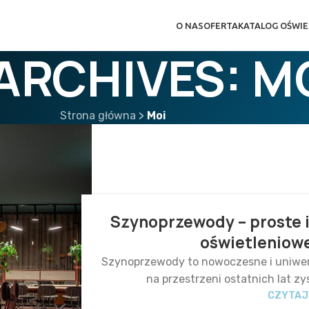
O NAS
OFERTA
KATALOG OŚWIE
ARCHIVES: M
Strona główna
>
Moi
Szynoprzewody – proste i
oświetleniowe
Szynoprzewody to nowoczesne i uniwers
na przestrzeni ostatnich lat zy
CZYTAJ