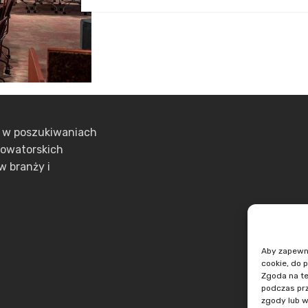
ą w poszukiwaniach
nowatorskich
w branży i
Aby zapewnić
cookie, do 
Zgoda na te
podczas prz
zgody lub w