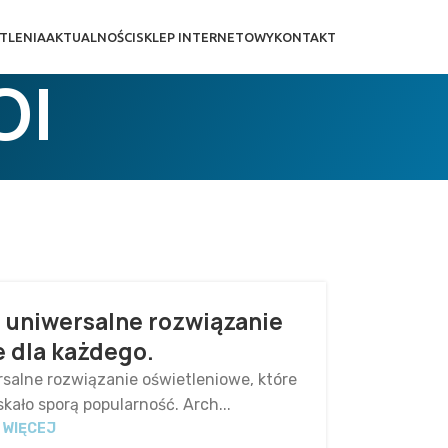
TLENIA
AKTUALNOŚCI
SKLEP INTERNETOWY
KONTAKT
OI
 uniwersalne rozwiązanie
 dla każdego.
alne rozwiązanie oświetleniowe, które
skało sporą popularność. Arch...
 WIĘCEJ