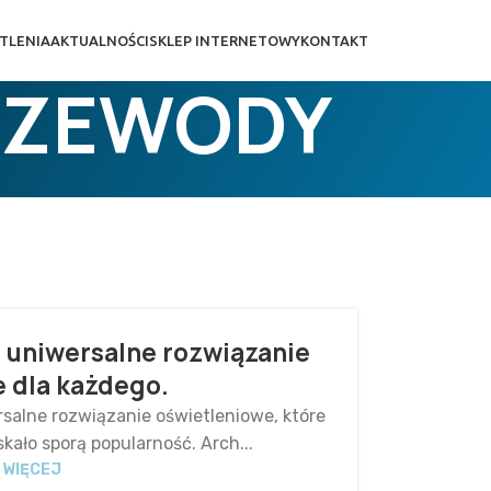
TLENIA
AKTUALNOŚCI
SKLEP INTERNETOWY
KONTAKT
RZEWODY
 uniwersalne rozwiązanie
 dla każdego.
alne rozwiązanie oświetleniowe, które
skało sporą popularność. Arch...
 WIĘCEJ