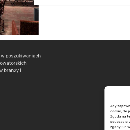
ą w poszukiwaniach
nowatorskich
w branży i
Aby zapewnić
cookie, do 
Zgoda na te
podczas prz
zgody lub w