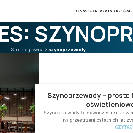
O NAS
OFERTA
KATALOG OŚWIE
VES: SZYNOP
Strona główna
>
szynoprzewody
Szynoprzewody – proste i
oświetleniowe
Szynoprzewody to nowoczesne i uniwers
na przestrzeni ostatnich lat zy
CZYTAJ