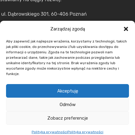
ul. Dąbrowskiego 301, 60-406 Poznań
+48 608 636 580
Zarządzaj zgodą
+48 730 223 312
Aby zapewnić jak najlepsze wrażenia, korzystamy z technologii, takich
+48 502 598 107
jak pliki cookie, do przechowywania i/lub uzyskiwania dostępu do
kontakt@lumens.expert
informacji o urządzeniu. Zgoda na te technologie pozwoli nam
przetwarzać dane, takie jak zachowanie podczas przeglądania lub
unikalne identyfikatory na tej stronie. Brak wyrażenia zgody lub
wycofanie zgody może niekorzystnie wpłynąć na niektóre cechy i
funkcje.
MENU
Akceptuję
Odmów
O nas
Zobacz preferencje
Oferta
Aktualności
Polityka prywatności
Polityka prywatności
Kontakt