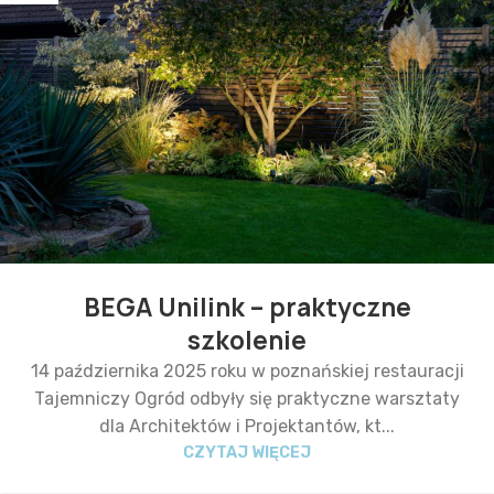
BEGA Unilink – praktyczne
szkolenie
14 października 2025 roku w poznańskiej restauracji
Tajemniczy Ogród odbyły się praktyczne warsztaty
dla Architektów i Projektantów, kt...
CZYTAJ WIĘCEJ