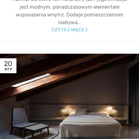
jest modnym, ponadczasowym elementem
wyposażenia wnętrz. Dodaje pomieszczeniom
niebywa...
CZYTAJ WIĘCEJ
20
STY