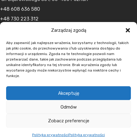
+48 608 636 580
+48 730 223 312
+48 502 598 107
Zarządzaj zgodą
kontakt@lumens.expert
Aby zapewnić jak najlepsze wrażenia, korzystamy z technologii, takich
jak pliki cookie, do przechowywania i/lub uzyskiwania dostępu do
informacji o urządzeniu. Zgoda na te technologie pozwoli nam
przetwarzać dane, takie jak zachowanie podczas przeglądania lub
unikalne identyfikatory na tej stronie. Brak wyrażenia zgody lub
wycofanie zgody może niekorzystnie wpłynąć na niektóre cechy i
funkcje.
MENU
Akceptuję
O nas
Oferta
Odmów
Aktualności
Kontakt
Zobacz preferencje
Polityka prywatności
Polityka prywatności