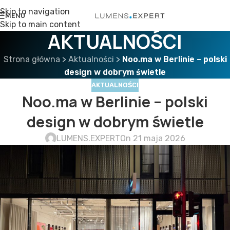
Skip to navigation
MENU
Skip to main content
AKTUALNOŚCI
Strona główna
>
Aktualności
>
Noo.ma w Berlinie – polski
design w dobrym świetle
AKTUALNOŚCI
Noo.ma w Berlinie – polski
design w dobrym świetle
LUMENS.EXPERT
On 21 maja 2026