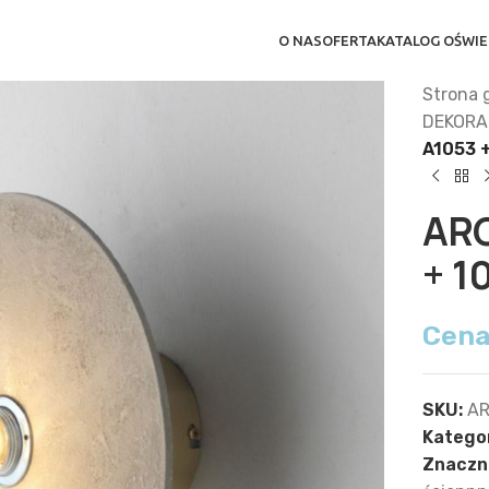
O NAS
OFERTA
KATALOG OŚWIE
Strona 
DEKORA
A1053 
AR
+ 1
Cena
SKU:
AR
Kategor
Znaczni