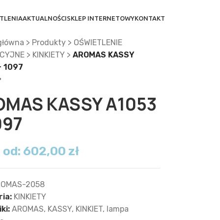
TLENIA
AKTUALNOŚCI
SKLEP INTERNETOWY
KONTAKT
główna
>
Produkty
>
OŚWIETLENIE
CYJNE
>
KINKIETY
>
AROMAS KASSY
+ 1097
OMAS KASSY A1053
097
 od:
602,00
zł
OMAS-2058
ia:
KINKIETY
ki:
AROMAS
,
KASSY
,
KINKIET
,
lampa