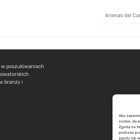
Aromas del C
ą w poszukiwaniach
nowatorskich
w branży i
Aby zapewnić
cookie, do 
Zgoda na te
podczas prz
zgody lub w