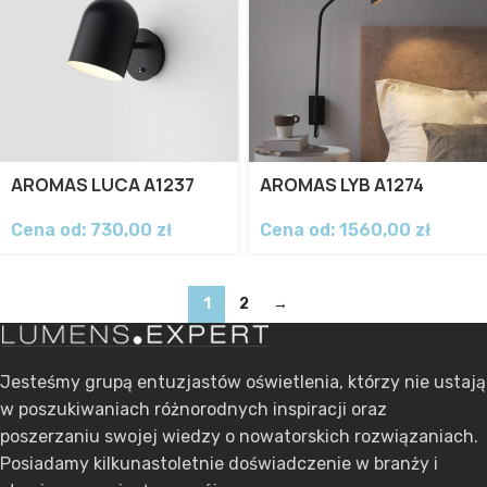
AROMAS LUCA A1237
AROMAS LYB A1274
Cena od:
730,00
zł
Cena od:
1560,00
zł
1
2
→
Jesteśmy grupą entuzjastów oświetlenia, którzy nie ustają
w poszukiwaniach różnorodnych inspiracji oraz
poszerzaniu swojej wiedzy o nowatorskich rozwiązaniach.
Posiadamy kilkunastoletnie doświadczenie w branży i