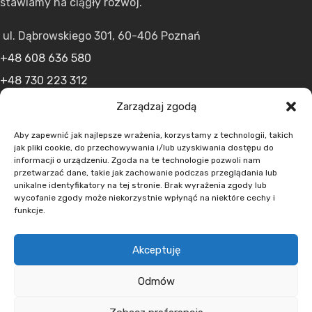
stawiamy na ciągły rozwój.
ul. Dąbrowskiego 301, 60-406 Poznań
+48 608 636 580
+48 730 223 312
+48 502 598 107
Zarządzaj zgodą
kontakt@lumens.expert
Aby zapewnić jak najlepsze wrażenia, korzystamy z technologii, takich
jak pliki cookie, do przechowywania i/lub uzyskiwania dostępu do
informacji o urządzeniu. Zgoda na te technologie pozwoli nam
przetwarzać dane, takie jak zachowanie podczas przeglądania lub
unikalne identyfikatory na tej stronie. Brak wyrażenia zgody lub
wycofanie zgody może niekorzystnie wpłynąć na niektóre cechy i
funkcje.
MENU
Akceptuję
O nas
Oferta
Odmów
Aktualności
Kontakt