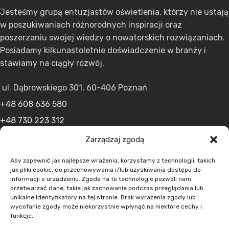
Jesteśmy grupą entuzjastów oświetlenia, którzy nie ustają
w poszukiwaniach różnorodnych inspiracji oraz
poszerzaniu swojej wiedzy o nowatorskich rozwiązaniach.
Posiadamy kilkunastoletnie doświadczenie w branży i
stawiamy na ciągły rozwój.
ul. Dąbrowskiego 301, 60-406 Poznań
+48 608 636 580
+48 730 223 312
+48 502 598 107
Zarządzaj zgodą
kontakt@lumens.expert
Aby zapewnić jak najlepsze wrażenia, korzystamy z technologii, takich
jak pliki cookie, do przechowywania i/lub uzyskiwania dostępu do
informacji o urządzeniu. Zgoda na te technologie pozwoli nam
przetwarzać dane, takie jak zachowanie podczas przeglądania lub
unikalne identyfikatory na tej stronie. Brak wyrażenia zgody lub
wycofanie zgody może niekorzystnie wpłynąć na niektóre cechy i
funkcje.
MENU