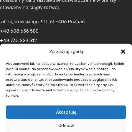
Posiadamy kilkunastoletnie doświadczenie w branży i
stawiamy na ciągły rozwój.
ul. Dąbrowskiego 301, 60-406 Poznań
+48 608 636 580
+48 730 223 312
+48 502 598 107
Zarządzaj zgodą
kontakt@lumens.expert
Aby zapewnić jak najlepsze wrażenia, korzystamy z technologii, takich
jak pliki cookie, do przechowywania i/lub uzyskiwania dostępu do
informacji o urządzeniu. Zgoda na te technologie pozwoli nam
przetwarzać dane, takie jak zachowanie podczas przeglądania lub
unikalne identyfikatory na tej stronie. Brak wyrażenia zgody lub
wycofanie zgody może niekorzystnie wpłynąć na niektóre cechy i
funkcje.
MENU
Akceptuję
O nas
Oferta
Odmów
Aktualności