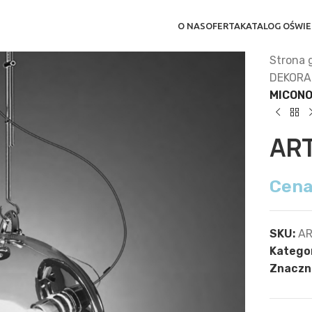
O NAS
OFERTA
KATALOG OŚWIE
Strona 
DEKORA
MICON
AR
Cena
SKU:
AR
Kategor
Znaczni