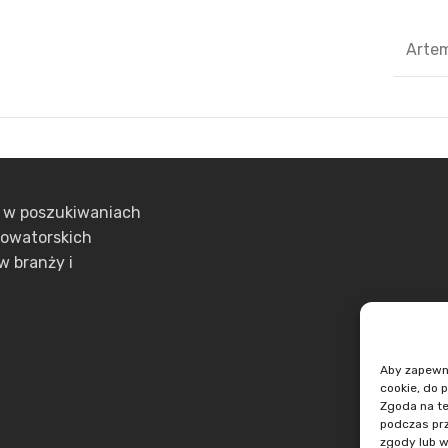
Arte
ą w poszukiwaniach
nowatorskich
w branży i
Aby zapewnić
cookie, do 
Zgoda na te
podczas prz
zgody lub w