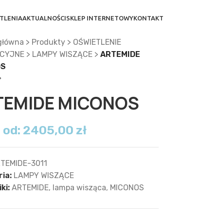
TLENIA
AKTUALNOŚCI
SKLEP INTERNETOWY
KONTAKT
główna
>
Produkty
>
OŚWIETLENIE
CYJNE
>
LAMPY WISZĄCE
>
ARTEMIDE
OS
TEMIDE MICONOS
 od:
2405,00
zł
TEMIDE-3011
ia:
LAMPY WISZĄCE
ki:
ARTEMIDE
,
lampa wisząca
,
MICONOS