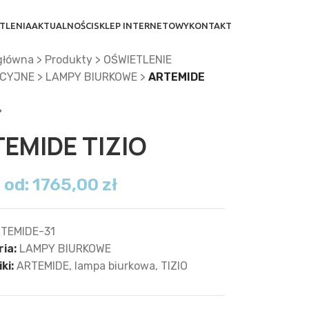
TLENIA
AKTUALNOŚCI
SKLEP INTERNETOWY
KONTAKT
główna
>
Produkty
>
OŚWIETLENIE
CYJNE
>
LAMPY BIURKOWE
>
ARTEMIDE
EMIDE TIZIO
 od:
1765,00
zł
TEMIDE-31
ia:
LAMPY BIURKOWE
ki:
ARTEMIDE
,
lampa biurkowa
,
TIZIO