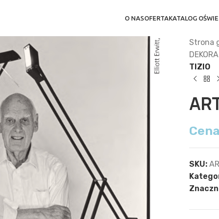
O NAS
OFERTA
KATALOG OŚWIE
Strona 
DEKORA
TIZIO
ART
Cena
SKU:
AR
Kategor
Znaczni