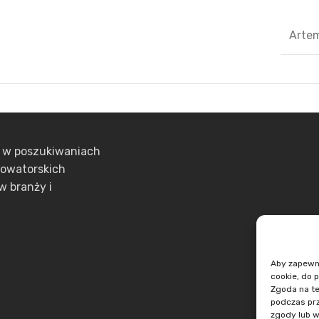
Arte
ą w poszukiwaniach
nowatorskich
w branży i
Aby zapewnić
cookie, do 
Zgoda na te
podczas prz
zgody lub w