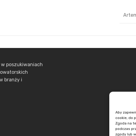
Arte
ą w poszukiwaniach
nowatorskich
w branży i
Aby zapewnić
cookie, do 
Zgoda na te
podczas prz
zgody lub w