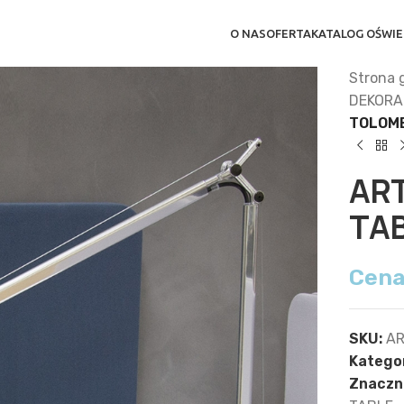
O NAS
OFERTA
KATALOG OŚWIE
Strona 
DEKORA
TOLOM
AR
TA
Cena
SKU:
AR
Kategor
Znaczni