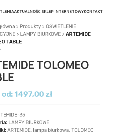
TLENIA
AKTUALNOŚCI
SKLEP INTERNETOWY
KONTAKT
główna
>
Produkty
>
OŚWIETLENIE
CYJNE
>
LAMPY BIURKOWE
>
ARTEMIDE
EO TABLE
TEMIDE TOLOMEO
BLE
 od:
1497,00
zł
TEMIDE-35
ia:
LAMPY BIURKOWE
ki:
ARTEMIDE
,
lampa biurkowa
,
TOLOMEO