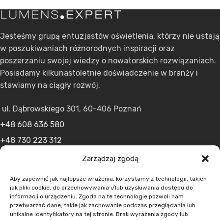
Jesteśmy grupą entuzjastów oświetlenia, którzy nie ustają
w poszukiwaniach różnorodnych inspiracji oraz
poszerzaniu swojej wiedzy o nowatorskich rozwiązaniach.
Posiadamy kilkunastoletnie doświadczenie w branży i
stawiamy na ciągły rozwój.
ul. Dąbrowskiego 301, 60-406 Poznań
+48 608 636 580
+48 730 223 312
+48 502 598 107
Zarządzaj zgodą
kontakt@lumens.expert
Aby zapewnić jak najlepsze wrażenia, korzystamy z technologii, takich
jak pliki cookie, do przechowywania i/lub uzyskiwania dostępu do
informacji o urządzeniu. Zgoda na te technologie pozwoli nam
przetwarzać dane, takie jak zachowanie podczas przeglądania lub
unikalne identyfikatory na tej stronie. Brak wyrażenia zgody lub