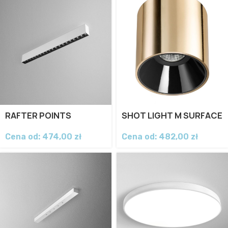
RAFTER POINTS
SHOT LIGHT M SURFACE
Cena od:
474,00
zł
Cena od:
482,00
zł