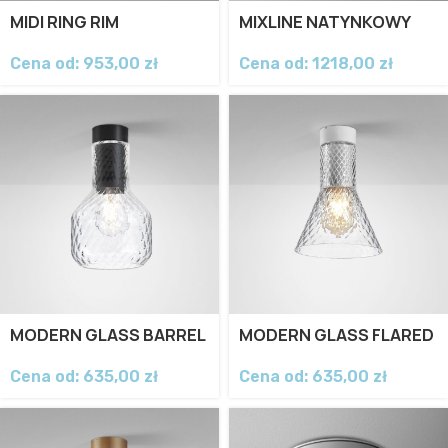
MIDI RING RIM
MIXLINE NATYNKOWY
Cena od:
953,00
zł
Cena od:
1218,00
zł
MODERN GLASS BARREL
MODERN GLASS FLARED
Cena od:
635,00
zł
Cena od:
635,00
zł