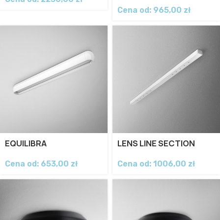
Cena od:
965,00
zł
EQUILIBRA
LENS LINE SECTION
Cena od:
653,00
zł
Cena od:
1006,00
zł