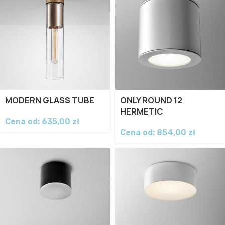
MODERN GLASS TUBE
ONLY ROUND 12
HERMETIC
Cena od:
635,00
zł
Cena od:
854,00
zł