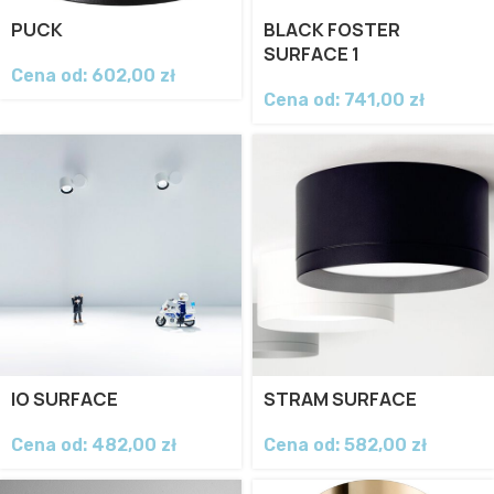
PUCK
BLACK FOSTER
SURFACE 1
Cena od:
602,00
zł
Cena od:
741,00
zł
IO SURFACE
STRAM SURFACE
Cena od:
482,00
zł
Cena od:
582,00
zł