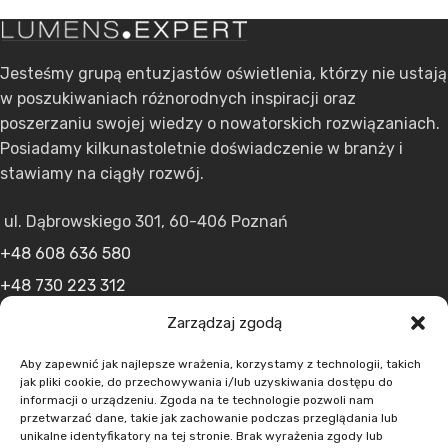
Jesteśmy grupą entuzjastów oświetlenia, którzy nie ustają
w poszukiwaniach różnorodnych inspiracji oraz
poszerzaniu swojej wiedzy o nowatorskich rozwiązaniach.
Posiadamy kilkunastoletnie doświadczenie w branży i
stawiamy na ciągły rozwój.
ul. Dąbrowskiego 301, 60-406 Poznań
+48 608 636 580
+48 730 223 312
+48 502 598 107
Zarządzaj zgodą
kontakt@lumens.expert
Aby zapewnić jak najlepsze wrażenia, korzystamy z technologii, takich
jak pliki cookie, do przechowywania i/lub uzyskiwania dostępu do
informacji o urządzeniu. Zgoda na te technologie pozwoli nam
przetwarzać dane, takie jak zachowanie podczas przeglądania lub
unikalne identyfikatory na tej stronie. Brak wyrażenia zgody lub