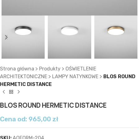
Strona główna
>
Produkty
>
OŚWIETLENIE
ARCHITEKTONICZNE
>
LAMPY NATYNKOWE
>
BLOS ROUND
HERMETIC DISTANCE
BLOS ROUND HERMETIC DISTANCE
Cena od:
965,00
zł
SKU:
AQFORM-204