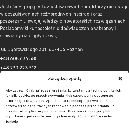
Jesteśmy grupą entuzjastów oświetlenia, którzy nie ustają
w poszukiwaniach różnorodnych inspiracji oraz
poszerzaniu swojej wiedzy o nowatorskich rozwiązaniach.
Posiadamy kilkunastoletnie doświadczenie w branży i
stawiamy na ciągły rozwój.
ul. Dąbrowskiego 301, 60-406 Poznań
+48 608 636 580
+48 730 223 312
+48 502 598 107
Zarządzaj zgodą
kontakt@lumens.expert
Aby zapewnić jak najlepsze wrażenia, korzystamy z technologii, takich
jak pliki cookie, do przechowywania i/lub uzyskiwania dostępu do
informacji o urządzeniu. Zgoda na te technologie pozwoli nam
przetwarzać dane, takie jak zachowanie podczas przeglądania lub
unikalne identyfikatory na tej stronie. Brak wyrażenia zgody lub
wycofanie zgody może niekorzystnie wpłynąć na niektóre cechy i
funkcje.
MENU