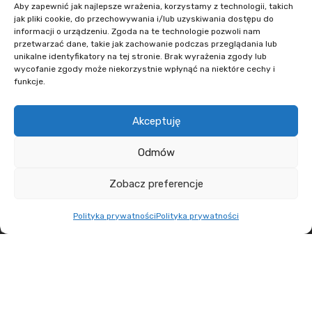
Aby zapewnić jak najlepsze wrażenia, korzystamy z technologii, takich
+48 608 636 580
jak pliki cookie, do przechowywania i/lub uzyskiwania dostępu do
+48 730 223 312
informacji o urządzeniu. Zgoda na te technologie pozwoli nam
przetwarzać dane, takie jak zachowanie podczas przeglądania lub
+48 502 598 107
unikalne identyfikatory na tej stronie. Brak wyrażenia zgody lub
wycofanie zgody może niekorzystnie wpłynąć na niektóre cechy i
kontakt@lumens.expert
funkcje.
Akceptuję
Odmów
MENU
Zobacz preferencje
O nas
Polityka prywatności
Polityka prywatności
Oferta
Aktualności
Kontakt
LUMENS.EXPERT
2021 WYKONANIE
THE NEW LOOK