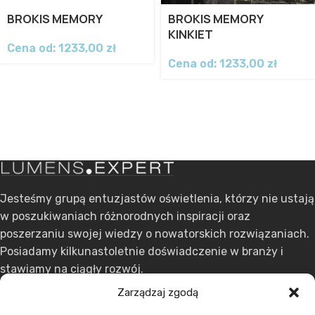
BROKIS MEMORY
BROKIS MEMORY
KINKIET
Cena od:
1233,00
zł
Cena od:
1233,00
zł
Jesteśmy grupą entuzjastów oświetlenia, którzy nie ustają
w poszukiwaniach różnorodnych inspiracji oraz
poszerzaniu swojej wiedzy o nowatorskich rozwiązaniach.
Posiadamy kilkunastoletnie doświadczenie w branży i
stawiamy na ciągły rozwój.
Zarządzaj zgodą
ul. Dąbrowskiego 301, 60-406 Poznań