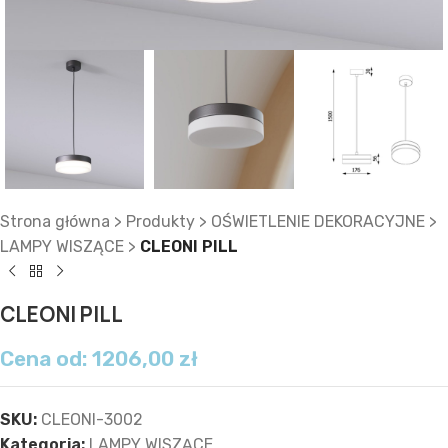
Strona główna
>
Produkty
>
OŚWIETLENIE DEKORACYJNE
>
LAMPY WISZĄCE
>
CLEONI PILL
CLEONI PILL
Cena od:
1206,00
zł
SKU:
CLEONI-3002
Kategoria:
LAMPY WISZĄCE