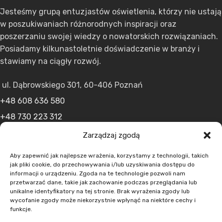
Jesteśmy grupą entuzjastów oświetlenia, którzy nie ustają
w poszukiwaniach różnorodnych inspiracji oraz
poszerzaniu swojej wiedzy o nowatorskich rozwiązaniach.
Posiadamy kilkunastoletnie doświadczenie w branży i
stawiamy na ciągły rozwój.
ul. Dąbrowskiego 301, 60-406 Poznań
+48 608 636 580
+48 730 223 312
+48 502 598 107
Zarządzaj zgodą
kontakt@lumens.expert
Aby zapewnić jak najlepsze wrażenia, korzystamy z technologii, takich
jak pliki cookie, do przechowywania i/lub uzyskiwania dostępu do
informacji o urządzeniu. Zgoda na te technologie pozwoli nam
przetwarzać dane, takie jak zachowanie podczas przeglądania lub
unikalne identyfikatory na tej stronie. Brak wyrażenia zgody lub
wycofanie zgody może niekorzystnie wpłynąć na niektóre cechy i
funkcje.
MENU