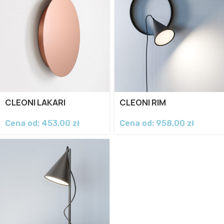
CLEONI LAKARI
CLEONI RIM
Cena od:
453,00
zł
Cena od:
958,00
zł