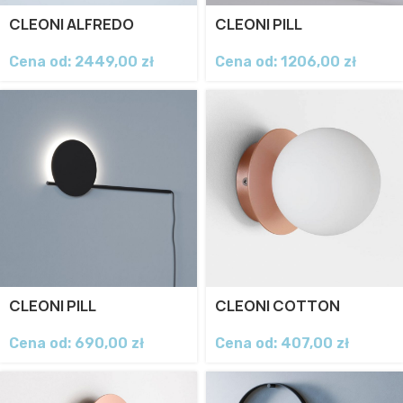
CLEONI ALFREDO
CLEONI PILL
Cena od:
2449,00
zł
Cena od:
1206,00
zł
CLEONI PILL
CLEONI COTTON
Cena od:
690,00
zł
Cena od:
407,00
zł