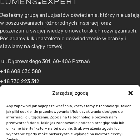
Jesteśmy grupą entuzjastów oświetlenia, którzy nie ustają
w poszukiwaniach różnorodnych inspiracji oraz
poszerzaniu swojej wiedzy o nowatorskich rozwiązaniach.
Posiadamy kilkunastoletnie doświadczenie w branży i
stawiamy na ciągły rozwój.
ul. Dąbrowskiego 301, 60-406 Poznań
+48 608 636 580
+48 730 223 312
+48 502 598 107
Zarządzaj zgodą
kontakt@lumens.expert
Aby zapewnić jak najlepsze wrażenia, korzystamy z technologii, takich
jak pliki cookie, do przechowywania i/lub uzyskiwania dostępu do
informacji o urządzeniu. Zgoda na te technologie pozwoli nam
przetwarzać dane, takie jak zachowanie podczas przeglądania lub
unikalne identyfikatory na tej stronie. Brak wyrażenia zgody lub
wycofanie zgody może niekorzystnie wpłynąć na niektóre cechy i
funkcje.